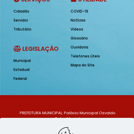
Cidadão
COVID-19
Servidor
Notícias
Tributário
Vídeos
Glossário
LEGISLAÇÃO
Ouvidoria
Telefones úteis
Municipal
Mapa do Site
Estadual
Federal
PREFEITURA MUNICIPAL: Palácio Municipal Osvaldo
Celso Maciel
ENDEREÇO: Praça Historiador Adalberto Paiva, nº 1,
Centro, São Bento do Una - PE. CEP: 553370-128