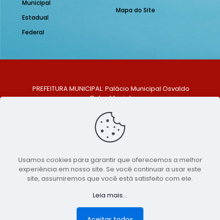
Municipal
Mapa do Site
Estadual
Federal
PREFEITURA MUNICIPAL: Palácio Municipal Osvaldo
Celso Maciel
ENDEREÇO: Praça Historiador Adalberto Paiva, nº 1,
Centro, São Bento do Una - PE. CEP: 553370-128
TELEFONE: (81) 99548-1569
E-MAIL: ouvidoria@saobentodouna.pe.gov.br
Siga-nos nas redes sociais:
Usamos cookies para garantir que oferecemos a melhor
experiência em nosso site. Se você continuar a usar este
Copyright 2021-2026 - Assessoria de Comunicação da
site, assumiremos que você está satisfeito com ele.
Prefeitura de São Bento do Una - PE
Leia mais...
Página desenvolvida pela agência de
publicidade
LumusWeb - Agência Digital
Aceitar todos