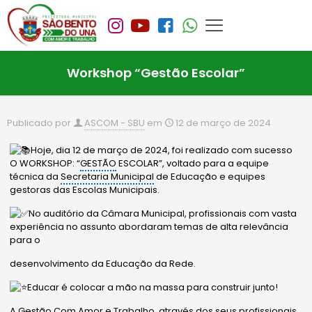
Workshop “Gestão Escolar”
Publicado por
ASCOM - SBU
em
12 de março de 2024
Hoje, dia 12 de março de 2024, foi realizado com sucesso
O WORKSHOP: “
GESTÃO
ESCOLAR”, voltado para a equipe
técnica da
Secretaria Municipal
de Educação e equipes
gestoras das Escolas Municipais.
No auditório da Câmara Municipal, profissionais com vasta
experiência no assunto abordaram temas de alta relevância
para o
desenvolvimento da Educação da Rede.
Educar é colocar a mão na massa para construir junto!
A
Gestão
Com Amor e Trabalho, através dos seus profissionais