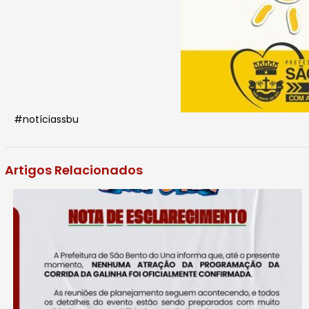
#notíciassbu
Artigos Relacionados