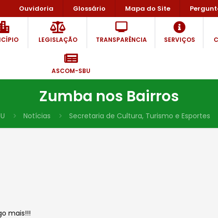
Ouvidoria
Glossário
Mapa do Site
Pergunt
CÍPIO
LEGISLAÇÃO
TRANSPARÊNCIA
SERVIÇOS
C
ASCOM-SBU
Zumba nos Bairros
BU
Notícias
Secretaria de Cultura, Turismo e Esportes
o mais!!!