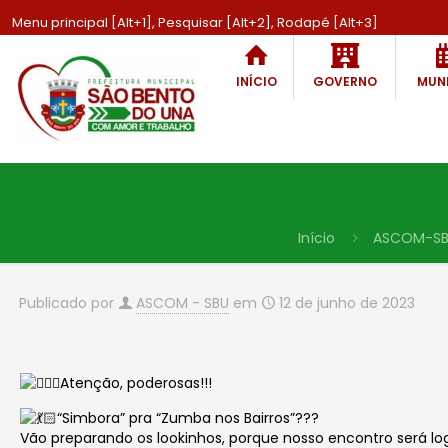
Menu principal [Alt+1], Pesquisar [Alt+2], Rodapé [Alt+3]
INÍCIO
GOVERNO
MUNI
Início
ASCOM-S
Publicado por
ASCOM - SBU
em
12 de junho de 2023
Atenção, poderosas!!!
“Simbora” pra “Zumba nos Bairros”???
Vão preparando os lookinhos, porque nosso encontro será log