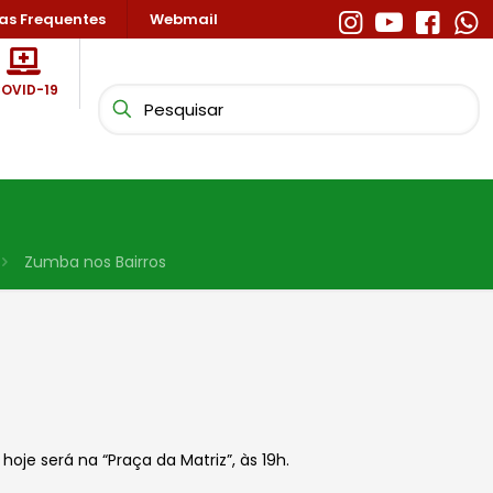
as Frequentes
Webmail
OVID-19
Zumba nos Bairros
e será na “Praça da Matriz”, às 19h.