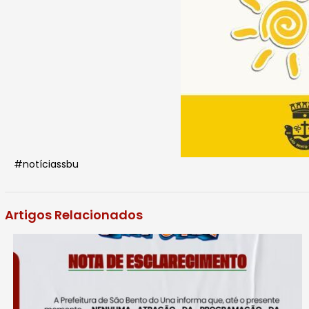
#notíciassbu
Artigos Relacionados