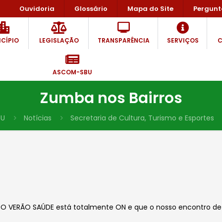
Ouvidoria
Glossário
Mapa do Site
Pergunt
CÍPIO
LEGISLAÇÃO
TRANSPARÊNCIA
SERVIÇOS
C
ASCOM-SBU
Zumba nos Bairros
BU
Notícias
Secretaria de Cultura, Turismo e Esportes
 VERÃO SAÚDE está totalmente ON e que o nosso encontro de hoj