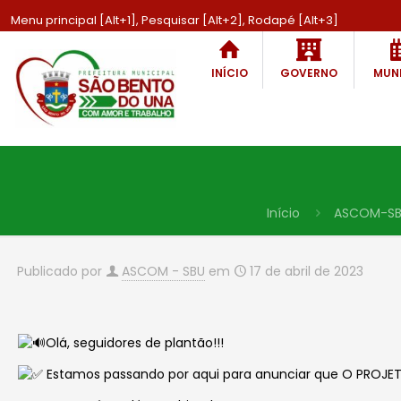
Menu principal [Alt+1], Pesquisar [Alt+2], Rodapé [Alt+3]
INÍCIO
GOVERNO
MUNI
Início
ASCOM-S
Publicado por
ASCOM - SBU
em
17 de abril de 2023
Olá, seguidores de plantão!!!
Estamos passando por aqui para anunciar que O PROJETO