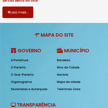
de São Bento do Una!
Leia mais...
MAPA DO SITE
GOVERNO
MUNICÍPIO
A Prefeitura
Bandeira
O Prefeito
Hino da Cidade
O Vice-Prefeito
História
Organograma
Mapa da cidade
Secretarias e Autarquias
Telefones úteis
TRANSPARÊNCIA