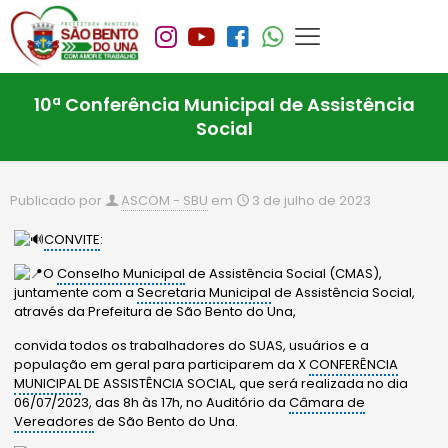
10ª Conferência Municipal de Assistência
Social
Publicado por
ASCOM - SBU
em
3 de julho de 2023
CONVITE
:
O
Conselho Municipal
de Assistência Social (CMAS),
juntamente com a
Secretaria Municipal
de Assistência Social,
através da Prefeitura de São Bento do Una,
convida todos os trabalhadores do SUAS, usuários e a
população em geral para participarem da X
CONFERÊNCIA
MUNICIPAL
DE ASSISTÊNCIA SOCIAL, que será realizada no dia
06/07/2023, das 8h às 17h, no Auditório da
Câmara de
Vereadores
de São Bento do Una.