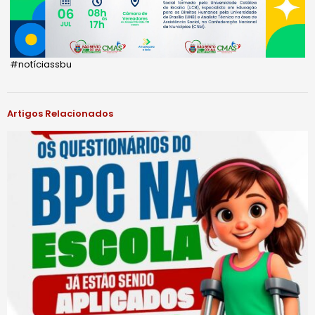
#notíciassbu
Artigos Relacionados