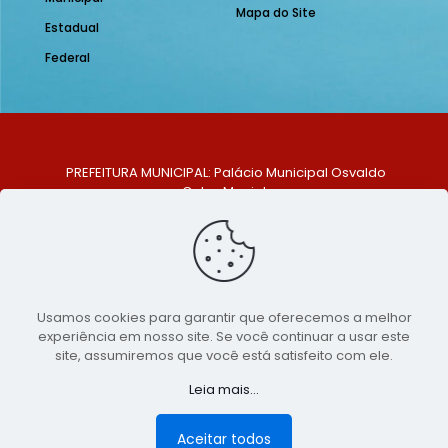
Mapa do Site
Estadual
Federal
PREFEITURA MUNICIPAL: Palácio Municipal Osvaldo
Celso Maciel
ENDEREÇO: Praça Historiador Adalberto Paiva, nº 1,
Centro, São Bento do Una - PE. CEP: 553370-128
TELEFONE: (81) 99548-1569
E-MAIL: ouvidoria@saobentodouna.pe.gov.br
Siga-nos nas redes sociais:
Usamos cookies para garantir que oferecemos a melhor
experiência em nosso site. Se você continuar a usar este
Copyright 2021-2026 - Assessoria de Comunicação da
site, assumiremos que você está satisfeito com ele.
Prefeitura de São Bento do Una - PE
Leia mais...
Página desenvolvida pela agência de
publicidade
LumusWeb - Agência Digital
Aceitar todos