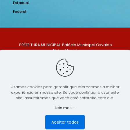
Estadual
Federal
PREFEITURA MUNICIPAL: Palácio Municipal Osvaldo
Celso Maciel
ENDEREÇO: Praça Historiador Adalberto Paiva, nº 1,
Centro, São Bento do Una - PE. CEP: 553370-128
TELEFONE: (81) 99548-1569
E-MAIL: ouvidoria@saobentodouna.pe.gov.br
Siga-nos nas redes sociais:
Usamos cookies para garantir que oferecemos a melhor
experiência em nosso site. Se você continuar a usar este
Copyright 2021-2026 - Assessoria de Comunicação da
site, assumiremos que você está satisfeito com ele.
Prefeitura de São Bento do Una - PE
Leia mais...
Página desenvolvida pela agência de
publicidade
LumusWeb - Agência Digital
Aceitar todos