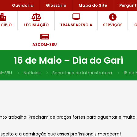
Ouvidoria
Glossário
Mapa do Site
Pergunt
CÍPIO
LEGISLAÇÃO
TRANSPARÊNCIA
SERVIÇOS
C
ASCOM-SBU
16 de Maio – Dia do Gari
M-SBU
Notícias
Secretaria de Infraestrutura
16 de 
nto trabalho! Precisam de braços fortes para aguentar e muita
respeito e a admiração que esses profissionais merecem!