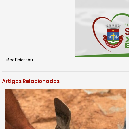
#notíciassbu
Artigos Relacionados