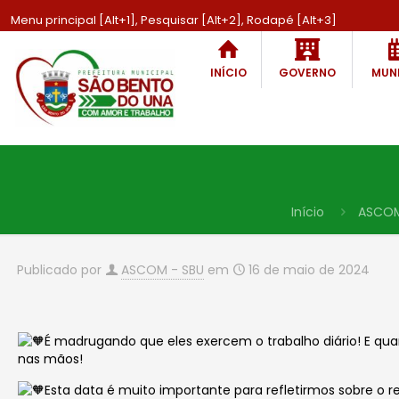
Menu principal [Alt+1], Pesquisar [Alt+2], Rodapé [Alt+3]
INÍCIO
GOVERNO
MUNI
Início
ASCO
Publicado por
ASCOM - SBU
em
16 de maio de 2024
É madrugando que eles exercem o trabalho diário! E qua
nas mãos!
Esta data é muito importante para refletirmos sobre o 