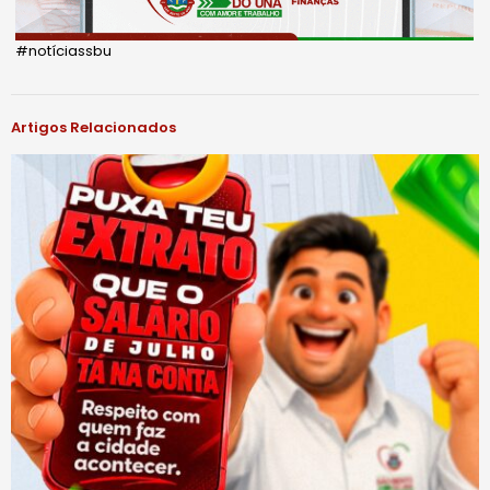
#notíciassbu
Artigos Relacionados