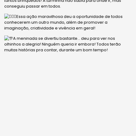
tantos brinquedos! A turminha não sabia para onde ir, mas
conseguiu passar em todos.
Essa ação maravilhosa deu a oportunidade de todos
conhecerem um outro mundo, além de promover a
imaginação, criatividade e vivência em geral!
A meninada se divertiu bastante… deu para ver nos
olhinhos a alegria! Ninguém queria ir embora! Todos terão
muitas histórias pra contar, durante um bom tempo!