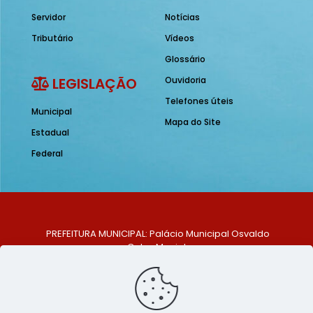
Servidor
Notícias
Tributário
Vídeos
Glossário
LEGISLAÇÃO
Ouvidoria
Telefones úteis
Municipal
Mapa do Site
Estadual
Federal
PREFEITURA MUNICIPAL: Palácio Municipal Osvaldo
Celso Maciel
ENDEREÇO: Praça Historiador Adalberto Paiva, nº 1,
Centro, São Bento do Una - PE. CEP: 553370-128
TELEFONE: (81) 99548-1569
E-MAIL: ouvidoria@saobentodouna.pe.gov.br