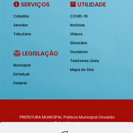
SERVIÇOS
UTILIDADE
Cidadão
COVID-19
Servidor
Notícias
Tributário
Vídeos
Glossário
LEGISLAÇÃO
Ouvidoria
Telefones úteis
Municipal
Mapa do Site
Estadual
Federal
PREFEITURA MUNICIPAL: Palácio Municipal Osvaldo
Celso Maciel
ENDEREÇO: Praça Historiador Adalberto Paiva, nº 1,