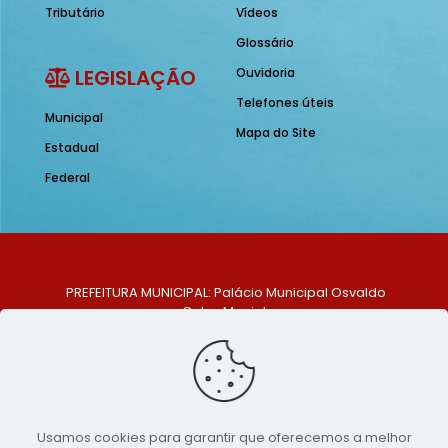
Tributário
Vídeos
Glossário
LEGISLAÇÃO
Ouvidoria
Telefones úteis
Municipal
Mapa do Site
Estadual
Federal
PREFEITURA MUNICIPAL: Palácio Municipal Osvaldo
Celso Maciel
ENDEREÇO: Praça Historiador Adalberto Paiva, nº 1,
Centro, São Bento do Una - PE. CEP: 553370-128
TELEFONE: (81) 99548-1569
E-MAIL: ouvidoria@saobentodouna.pe.gov.br
Siga-nos nas redes sociais:
Usamos cookies para garantir que oferecemos a melhor