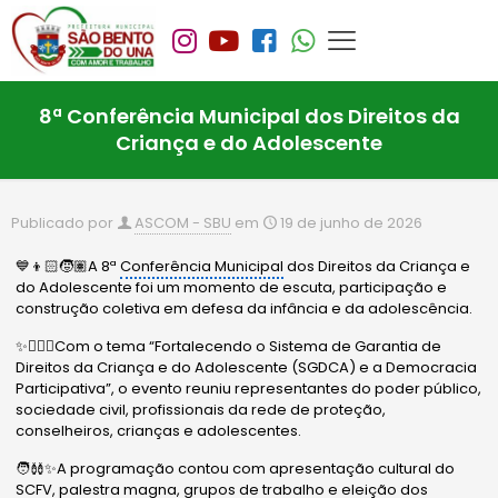
8ª Conferência Municipal dos Direitos da
Criança e do Adolescente
Publicado por
ASCOM - SBU
em
19 de junho de 2026
💙👦🏻🧒🏽A 8ª
Conferência Municipal
dos Direitos da Criança e
do Adolescente foi um momento de escuta, participação e
construção coletiva em defesa da infância e da adolescência.
✨🙋🏻‍♂️Com o tema “Fortalecendo o Sistema de Garantia de
Direitos da Criança e do Adolescente (SGDCA) e a Democracia
Participativa”, o evento reuniu representantes do poder público,
sociedade civil, profissionais da rede de proteção,
conselheiros, crianças e adolescentes.
🧑‍🩰✨A programação contou com apresentação cultural do
SCFV, palestra magna, grupos de trabalho e eleição dos