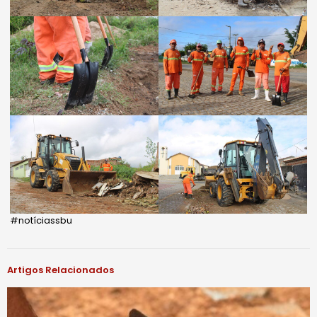
#notíciassbu
Artigos Relacionados