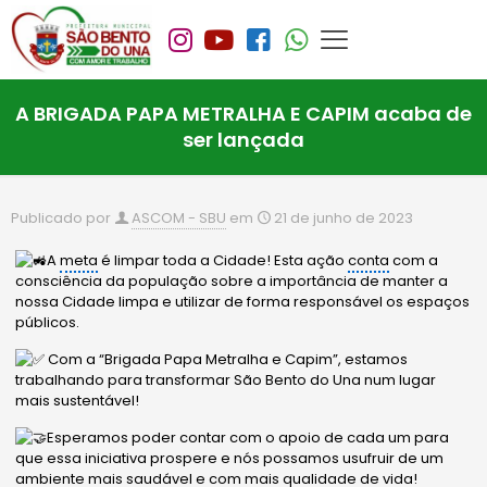
A BRIGADA PAPA METRALHA E CAPIM acaba de
ser lançada
Publicado por
ASCOM - SBU
em
21 de junho de 2023
A
meta
é limpar toda a Cidade! Esta ação
conta
com a
consciência da população sobre a importância de manter a
nossa Cidade limpa e utilizar de forma responsável os espaços
públicos.
Com a “Brigada Papa Metralha e Capim”, estamos
trabalhando para transformar São Bento do Una num lugar
mais sustentável!
Esperamos poder contar com o apoio de cada um para
que essa iniciativa prospere e nós possamos usufruir de um
ambiente
mais saudável e com mais qualidade de vida!