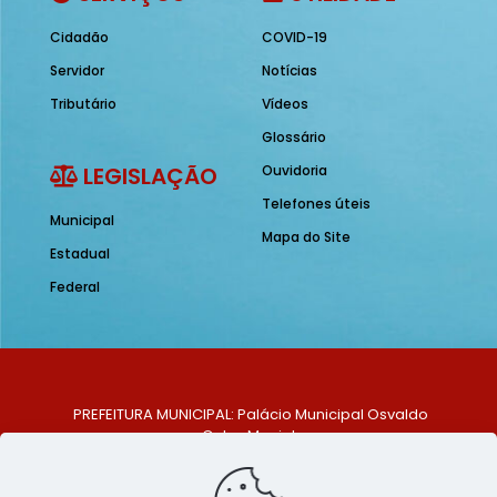
Cidadão
COVID-19
Servidor
Notícias
Tributário
Vídeos
Glossário
LEGISLAÇÃO
Ouvidoria
Telefones úteis
Municipal
Mapa do Site
Estadual
Federal
PREFEITURA MUNICIPAL: Palácio Municipal Osvaldo
Celso Maciel
ENDEREÇO: Praça Historiador Adalberto Paiva, nº 1,
Centro, São Bento do Una - PE. CEP: 553370-128