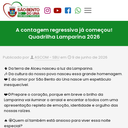
A contagem regressiva já começou!
Quadrilha Lamparina 2026
Publicado por
ASCOM - SBU
em
9 de junho de 2026
🌵 Da terra de Alceu nasceu a luz da Lamparina.
🎶 Da cultura do nosso povo nasceu essa grande homenagem.
❤️ E do amor por São Bento do Una nasce um espetáculo
inesquecível.
❤️🌻Prepare o coração, porque em breve o brilho da
Lamparina vai iluminar o arraial e encantar a todos com uma
apresentação repleta de emoção, identidade e orgulho das
nossas raízes.
🔥 🤩Quem aí também está ansioso para viver essa noite
especial?