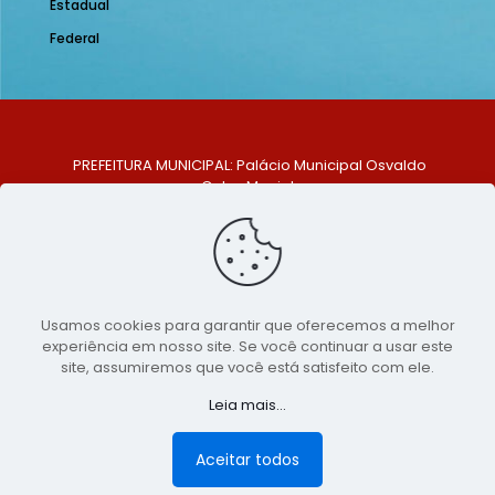
Estadual
Federal
PREFEITURA MUNICIPAL: Palácio Municipal Osvaldo
Celso Maciel
ENDEREÇO: Praça Historiador Adalberto Paiva, nº 1,
Centro, São Bento do Una - PE. CEP: 553370-128
TELEFONE: (81) 99548-1569
E-MAIL: ouvidoria@saobentodouna.pe.gov.br
Siga-nos nas redes sociais:
Usamos cookies para garantir que oferecemos a melhor
experiência em nosso site. Se você continuar a usar este
Copyright 2021-2026 - Assessoria de Comunicação da
site, assumiremos que você está satisfeito com ele.
Prefeitura de São Bento do Una - PE
Leia mais...
Página desenvolvida pela agência de
publicidade
LumusWeb - Agência Digital
Aceitar todos