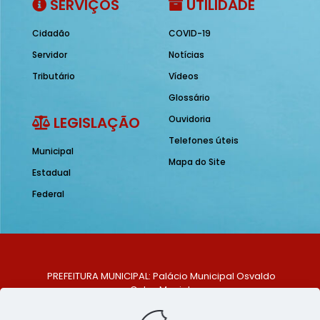
SERVIÇOS
UTILIDADE
Cidadão
COVID-19
Servidor
Notícias
Tributário
Vídeos
Glossário
LEGISLAÇÃO
Ouvidoria
Telefones úteis
Municipal
Mapa do Site
Estadual
Federal
PREFEITURA MUNICIPAL: Palácio Municipal Osvaldo
Celso Maciel
ENDEREÇO: Praça Historiador Adalberto Paiva, nº 1,
Centro, São Bento do Una - PE. CEP: 553370-128