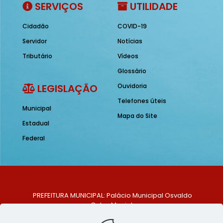
SERVIÇOS
UTILIDADE
Cidadão
COVID-19
Servidor
Notícias
Tributário
Vídeos
Glossário
LEGISLAÇÃO
Ouvidoria
Telefones úteis
Municipal
Mapa do Site
Estadual
Federal
PREFEITURA MUNICIPAL: Palácio Municipal Osvaldo
Celso Maciel
ENDEREÇO: Praça Historiador Adalberto Paiva, nº 1,