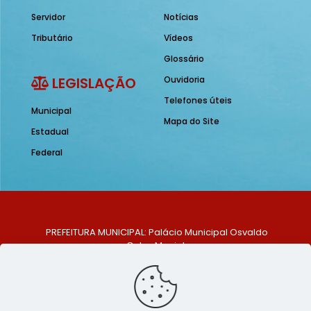
Servidor
Notícias
Tributário
Vídeos
Glossário
LEGISLAÇÃO
Ouvidoria
Telefones úteis
Municipal
Mapa do Site
Estadual
Federal
PREFEITURA MUNICIPAL: Palácio Municipal Osvaldo
Celso Maciel
ENDEREÇO: Praça Historiador Adalberto Paiva, nº 1,
Centro, São Bento do Una - PE. CEP: 553370-128
TELEFONE: (81) 99548-1569
E-MAIL: ouvidoria@saobentodouna.pe.gov.br