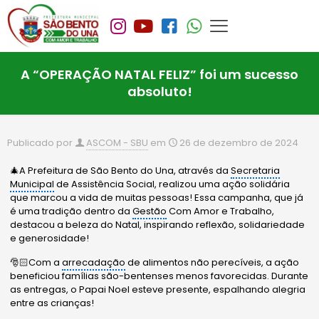
A “OPERAÇÃO NATAL FELIZ” foi um sucesso
absoluto!
Publicado por
ASCOM - SBU
em
26 de dezembro de 2024
🎄A Prefeitura de São Bento do Una, através da
Secretaria
Municipal
de Assistência Social, realizou uma ação solidária
que marcou a vida de muitas pessoas! Essa campanha, que já
é uma tradição dentro da
Gestão
Com Amor e Trabalho,
destacou a beleza do Natal, inspirando reflexão, solidariedade
e generosidade!
🎅🏻Com a
arrecadação
de alimentos não perecíveis, a ação
beneficiou famílias são-bentenses menos favorecidas. Durante
as entregas, o Papai Noel esteve presente, espalhando alegria
entre as crianças!