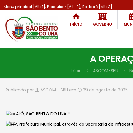
Menu principal [Alt+1], Pesquisar [Alt+2], Rodapé [Alt+3]
INÍCIO
GOVERNO
MUNI
A OPERAÇ
Início
ASCOM-SBU
N
Publicado por
ASCOM - SBU
em
29 de agosto de 2025
ALÔ, SÃO BENTO DO UNA!!!
A Prefeitura Municipal, através da Secretaria de infraes