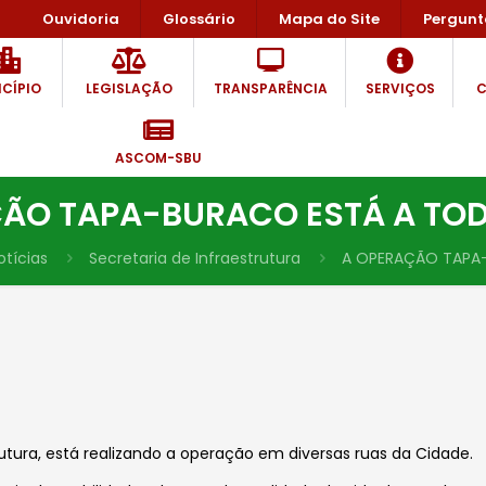
Ouvidoria
Glossário
Mapa do Site
Pergunt
CÍPIO
LEGISLAÇÃO
TRANSPARÊNCIA
SERVIÇOS
C
ASCOM-SBU
ÃO TAPA-BURACO ESTÁ A TO
otícias
Secretaria de Infraestrutura
A OPERAÇÃO TAPA
trutura, está realizando a operação em diversas ruas da Cidade.