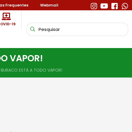
as Frequentes
Webmail
OVID-19
DO VAPOR!
-BURACO ESTÁ A TODO VAPOR!