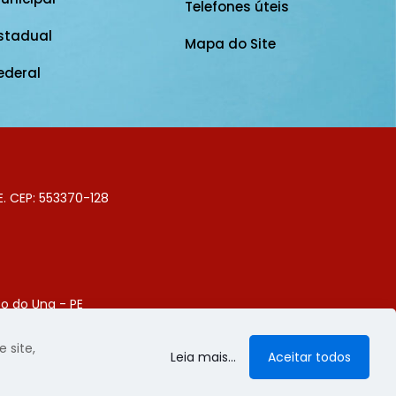
Telefones úteis
stadual
Mapa do Site
ederal
E. CEP: 553370-128
o do Una - PE
Digital
 site,
Leia mais...
Aceitar todos