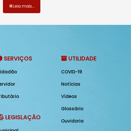
Leia mais...
SERVIÇOS
UTILIDADE
idadão
COVID-19
ervidor
Notícias
ributário
Vídeos
Glossário
LEGISLAÇÃO
Ouvidoria
unicipal