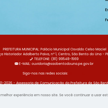
E
F
PREFEITURA MUNICIPAL: Palácio Municipal Osvaldo Celso Maciel
 Historiador Adalberto Paiva, nº 1, Centro, São Bento do Una - P
TELEFONE: (81) 99548-1569
E-MAIL: ouvidoria@saobentodouna.pe.gov.br
Siga-nos nas redes sociais:
21-2026 - Assessoria de Comunicação da Prefeitura de São Bent
 desenvolvida pela agência de publicidade
LumusWeb - Agência 
elhor experiência em nosso site. Se você continuar a usar este