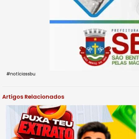
#notíciassbu
Artigos Relacionados