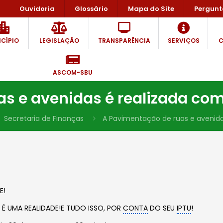
Ouvidoria
Glossário
Mapa do Site
Pergunt
CÍPIO
LEGISLAÇÃO
TRANSPARÊNCIA
SERVIÇOS
C
ASCOM-SBU
s e avenidas é realizada com 
Secretaria de Finanças
A Pavimentação de ruas e avenidas
E!
e É UMA REALIDADE!E TUDO ISSO, POR
CONTA
DO SEU
IPTU
!