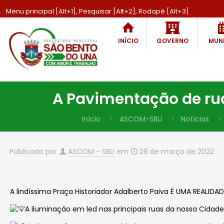
Menu principal [Alt+1], Pesquisar [Alt+2], Rodapé [Alt+3]
INÍCIO
GOVERNO
MUNI
A Pavimentação de rua
Início
ASCOM-SBU
Notícias
Publicado por
ASCOM - SBU
em
28 de março de 2022
A lindíssima Praça Historiador Adalberto Paiva É UMA REALIDAD
A iluminação em led nas principais ruas da nossa Cidad