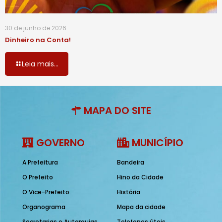
30 de junho de 2026
Dinheiro na Conta!
Leia mais...
MAPA DO SITE
GOVERNO
MUNICÍPIO
A Prefeitura
Bandeira
O Prefeito
Hino da Cidade
O Vice-Prefeito
História
Organograma
Mapa da cidade
Secretarias e Autarquias
Telefones úteis