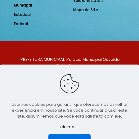
Telefones úteis
Municipal
Mapa do Site
Estadual
Federal
PREFEITURA MUNICIPAL: Palácio Municipal Osvaldo
Celso Maciel
ENDEREÇO: Praça Historiador Adalberto Paiva, nº 1,
Centro, São Bento do Una - PE. CEP: 553370-128
TELEFONE: (81) 99548-1569
E-MAIL: ouvidoria@saobentodouna.pe.gov.br
Siga-nos nas redes sociais:
Usamos cookies para garantir que oferecemos a melhor
experiência em nosso site. Se você continuar a usar este
Copyright 2021-2026 - Assessoria de Comunicação da
site, assumiremos que você está satisfeito com ele.
Prefeitura de São Bento do Una - PE
Leia mais...
Página desenvolvida pela agência de
publicidade
LumusWeb - Agência Digital