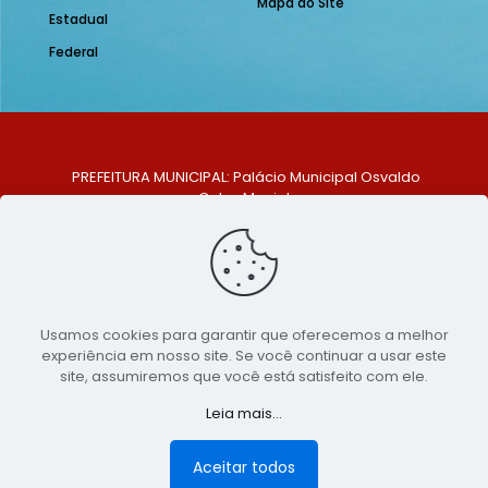
Mapa do Site
Estadual
Federal
PREFEITURA MUNICIPAL: Palácio Municipal Osvaldo
Celso Maciel
ENDEREÇO: Praça Historiador Adalberto Paiva, nº 1,
Centro, São Bento do Una - PE. CEP: 553370-128
TELEFONE: (81) 99548-1569
E-MAIL: ouvidoria@saobentodouna.pe.gov.br
Siga-nos nas redes sociais:
Usamos cookies para garantir que oferecemos a melhor
experiência em nosso site. Se você continuar a usar este
Copyright 2021-2026 - Assessoria de Comunicação da
site, assumiremos que você está satisfeito com ele.
Prefeitura de São Bento do Una - PE
Leia mais...
Página desenvolvida pela agência de
publicidade
LumusWeb - Agência Digital
Aceitar todos