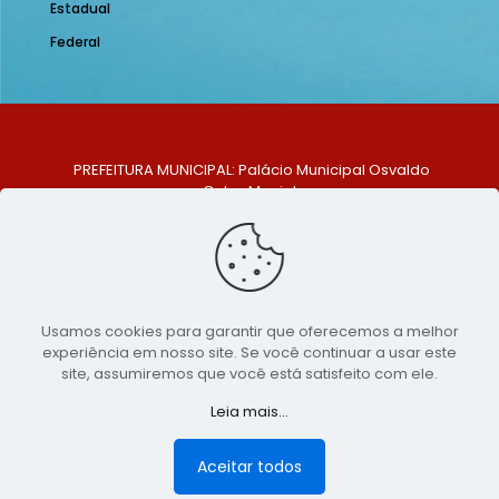
Estadual
Federal
PREFEITURA MUNICIPAL: Palácio Municipal Osvaldo
Celso Maciel
ENDEREÇO: Praça Historiador Adalberto Paiva, nº 1,
Centro, São Bento do Una - PE. CEP: 553370-128
TELEFONE: (81) 99548-1569
E-MAIL: ouvidoria@saobentodouna.pe.gov.br
Siga-nos nas redes sociais:
Usamos cookies para garantir que oferecemos a melhor
experiência em nosso site. Se você continuar a usar este
Copyright 2021-2026 - Assessoria de Comunicação da
site, assumiremos que você está satisfeito com ele.
Prefeitura de São Bento do Una - PE
Leia mais...
Página desenvolvida pela agência de
publicidade
LumusWeb - Agência Digital
Aceitar todos