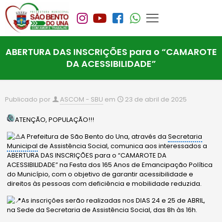
ABERTURA DAS INSCRIÇÕES para o “CAMAROTE
DA ACESSIBILIDADE”
Publicado por
ASCOM - SBU
em
23 de abril de 2025
ATENÇÃO, POPULAÇÃO!!!
A Prefeitura de São Bento do Una, através da
Secretaria
Municipal
de Assistência Social, comunica aos interessados a
ABERTURA DAS INSCRIÇÕES para o “CAMAROTE DA
ACESSIBILIDADE” na Festa dos 165 Anos de Emancipação Política
do Município, com o objetivo de garantir acessibilidade e
direitos às pessoas com deficiência e mobilidade reduzida.
As inscrições serão realizadas nos DIAS 24 e 25 de ABRIL,
na Sede da Secretaria de Assistência Social, das 8h às 16h.