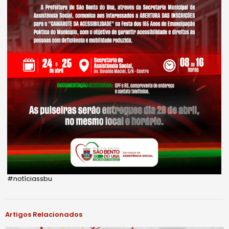
#notíciassbu
Artigos Relacionados