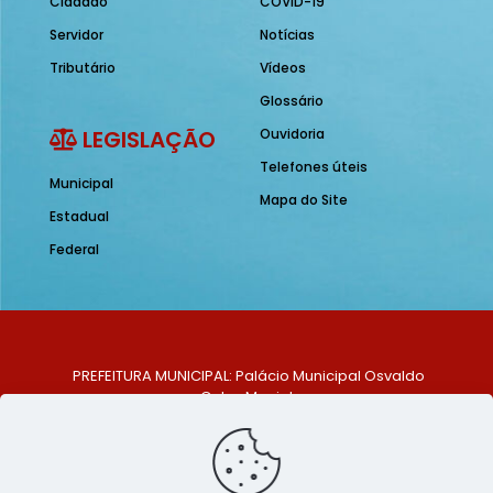
Cidadão
COVID-19
Servidor
Notícias
Tributário
Vídeos
Glossário
LEGISLAÇÃO
Ouvidoria
Telefones úteis
Municipal
Mapa do Site
Estadual
Federal
PREFEITURA MUNICIPAL: Palácio Municipal Osvaldo
Celso Maciel
ENDEREÇO: Praça Historiador Adalberto Paiva, nº 1,
Centro, São Bento do Una - PE. CEP: 553370-128
TELEFONE: (81) 99548-1569
E-MAIL: ouvidoria@saobentodouna.pe.gov.br