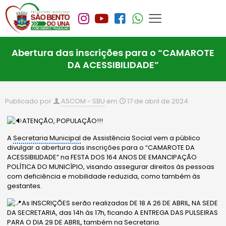
Abertura das inscrições para o “CAMAROTE
DA ACESSIBILIDADE”
Publicado por
ASCOM - SBU
em
17 de abril de 2024
ATENÇÃO, POPULAÇÃO!!!
A
Secretaria Municipal
de Assistência Social vem a público
divulgar a abertura das inscrições para o “CAMAROTE DA
ACESSIBILIDADE” na FESTA DOS 164 ANOS DE EMANCIPAÇÃO
POLÍTICA DO MUNICÍPIO, visando assegurar direitos às pessoas
com deficiência e mobilidade reduzida, como também às
gestantes.
As
INSCRIÇÕES serão realizadas DE 18 A 26 DE ABRIL, NA SEDE
DA SECRETARIA, das 14h às 17h, ficando A ENTREGA DAS PULSEIRAS
PARA O DIA 29 DE ABRIL, também na Secretaria.