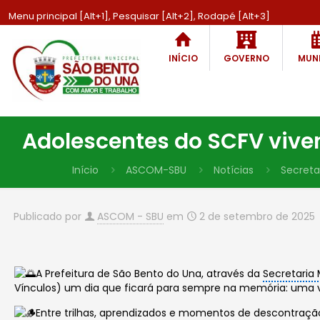
Menu principal [Alt+1], Pesquisar [Alt+2], Rodapé [Alt+3]
INÍCIO
GOVERNO
MUNI
Adolescentes do SCFV vive
Início
ASCOM-SBU
Notícias
Secretar
Publicado por
ASCOM - SBU
em
2 de setembro de 2025
A Prefeitura de São Bento do Una, através da
Secretaria 
Vínculos) um dia que ficará para sempre na memória: uma 
Entre trilhas, aprendizados e momentos de descontração