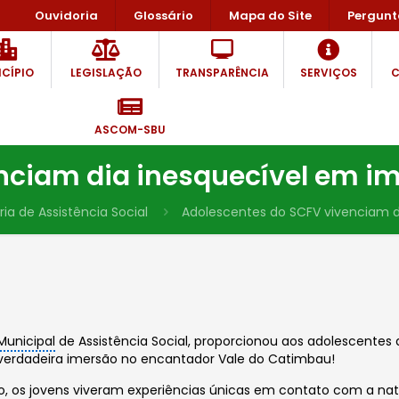
Ouvidoria
Glossário
Mapa do Site
Pergunt
CÍPIO
LEGISLAÇÃO
TRANSPARÊNCIA
SERVIÇOS
C
ASCOM-SBU
nciam dia inesquecível em i
ia de Assistência Social
Adolescentes do SCFV vivenciam d
Municipal
de Assistência Social, proporcionou aos adolescentes 
verdadeira imersão no encantador Vale do Catimbau!
, os jovens viveram experiências únicas em contato com a natu