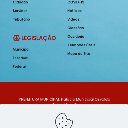
Cidadão
COVID-19
Servidor
Notícias
Tributário
Vídeos
Glossário
LEGISLAÇÃO
Ouvidoria
Telefones úteis
Municipal
Mapa do Site
Estadual
Federal
PREFEITURA MUNICIPAL: Palácio Municipal Osvaldo
Celso Maciel
ENDEREÇO: Praça Historiador Adalberto Paiva, nº 1,
Centro, São Bento do Una - PE. CEP: 553370-128
TELEFONE: (81) 99548-1569
E-MAIL: ouvidoria@saobentodouna.pe.gov.br