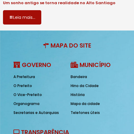
Um sonho antigo se torna realidade no Alto Santiago
Leia mais...
MAPA DO SITE
GOVERNO
MUNICÍPIO
A Prefeitura
Bandeira
O Prefeito
Hino da Cidade
O Vice-Prefeito
História
Organograma
Mapa da cidade
Secretarias e Autarquias
Telefones úteis
TRANSPARÊNCIA