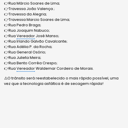
👉Rua Márcio Soares de Lima;
👉Travessa João Valença ;
👉Travessa da Alegria;
👉Travessa Marcio Soares de Lima;
👉Rua Pedro Braga;
👉Rua Joaquim Nabuco;
👉Rua
Vereador
José Manso;
👉Rua Irlando Galvão Cavalcante;
👉Rua Adélia P. da Rocha;
👉Rua General Osório;
👉Rua Julieta Meira;
👉Rua Bento Corrêa Crespo;
👉Rua
Vereador
Waldemar Cordeiro de Morais.
⚠️O trânsito será reestabelecido o mais rápido possível, uma
vez que a tecnologia asfáltica é de secagem rápida!