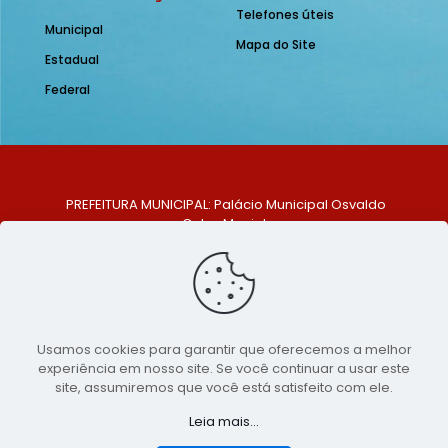
Telefones úteis
Municipal
Mapa do Site
Estadual
Federal
PREFEITURA MUNICIPAL: Palácio Municipal Osvaldo
Celso Maciel
ENDEREÇO: Praça Historiador Adalberto Paiva, nº 1,
Centro, São Bento do Una - PE. CEP: 553370-128
TELEFONE: (81) 99548-1569
E-MAIL: ouvidoria@saobentodouna.pe.gov.br
Siga-nos nas redes sociais:
Usamos cookies para garantir que oferecemos a melhor
experiência em nosso site. Se você continuar a usar este
Copyright 2021-2026 - Assessoria de Comunicação da
site, assumiremos que você está satisfeito com ele.
Prefeitura de São Bento do Una - PE
Leia mais...
Página desenvolvida pela agência de