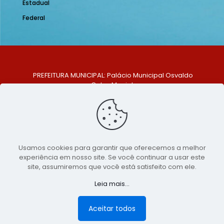
Estadual
Federal
PREFEITURA MUNICIPAL: Palácio Municipal Osvaldo
Celso Maciel
ENDEREÇO: Praça Historiador Adalberto Paiva, nº 1,
Centro, São Bento do Una - PE. CEP: 553370-128
TELEFONE: (81) 99548-1569
E-MAIL: ouvidoria@saobentodouna.pe.gov.br
Siga-nos nas redes sociais:
Usamos cookies para garantir que oferecemos a melhor
experiência em nosso site. Se você continuar a usar este
Copyright 2021-2026 - Assessoria de Comunicação da
site, assumiremos que você está satisfeito com ele.
Prefeitura de São Bento do Una - PE
Leia mais...
Página desenvolvida pela agência de
publicidade
LumusWeb - Agência Digital
Aceitar todos