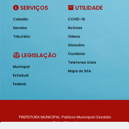
SERVIÇOS
UTILIDADE
Cidadão
COVID-19
Servidor
Notícias
Tributário
Vídeos
Glossário
LEGISLAÇÃO
Ouvidoria
Telefones úteis
Municipal
Mapa do Site
Estadual
Federal
PREFEITURA MUNICIPAL: Palácio Municipal Osvaldo
Celso Maciel
ENDEREÇO: Praça Historiador Adalberto Paiva, nº 1,