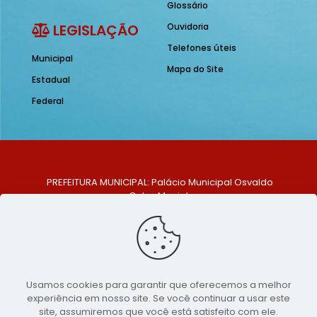
Glossário
LEGISLAÇÃO
Ouvidoria
Telefones úteis
Municipal
Mapa do Site
Estadual
Federal
PREFEITURA MUNICIPAL: Palácio Municipal Osvaldo
Celso Maciel
ENDEREÇO: Praça Historiador Adalberto Paiva, nº 1,
Centro, São Bento do Una - PE. CEP: 553370-128
TELEFONE: (81) 99548-1569
E-MAIL: ouvidoria@saobentodouna.pe.gov.br
Siga-nos nas redes sociais:
Usamos cookies para garantir que oferecemos a melhor
experiência em nosso site. Se você continuar a usar este
Copyright 2021-2026 - Assessoria de Comunicação da
site, assumiremos que você está satisfeito com ele.
Prefeitura de São Bento do Una - PE