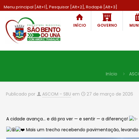
Menu principal [Alt+1], Pesquisar [Alt+2], Rodapé [Alt+3]
INÍCIO
GOVERNO
MUNI
Início
ASC
Publicado por
ASCOM - SBU
em
27 de março de 2026
A cidade avança… e dá pra ver — e sentir — a diferença!
Mais um trecho recebendo pavimentação, levando m