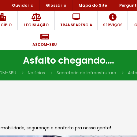
Ouvidoria
Glossário
Mapa do Site
Pergunt
CÍPIO
LEGISLAÇÃO
TRANSPARÊNCIA
SERVIÇOS
C
ASCOM-SBU
Asfalto chegando….
OM-SBU
Notícias
Secretaria de Infraestrutura
Asf
obilidade, segurança e conforto pra nossa gente!