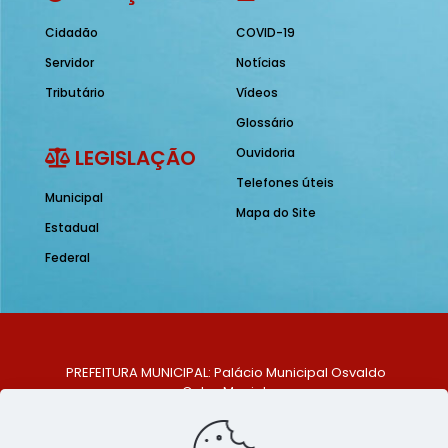
Cidadão
COVID-19
Servidor
Notícias
Tributário
Vídeos
Glossário
LEGISLAÇÃO
Ouvidoria
Telefones úteis
Municipal
Mapa do Site
Estadual
Federal
PREFEITURA MUNICIPAL: Palácio Municipal Osvaldo
Celso Maciel
ENDEREÇO: Praça Historiador Adalberto Paiva, nº 1,
Centro, São Bento do Una - PE. CEP: 553370-128