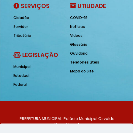
SERVIÇOS
UTILIDADE
Cidadão
COVID-19
Servidor
Notícias
Tributário
Vídeos
Glossário
LEGISLAÇÃO
Ouvidoria
Telefones úteis
Municipal
Mapa do Site
Estadual
Federal
PREFEITURA MUNICIPAL: Palácio Municipal Osvaldo
Celso Maciel
ENDEREÇO: Praça Historiador Adalberto Paiva, nº 1,