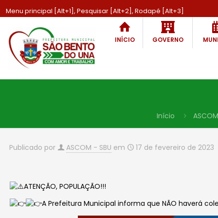
Menu principal [Alt+1], Pesquisar [Alt+2], Rodapé [Alt+3]
INÍCIO
GOVERNO
MUNI
Início
ASCOM
Publicado por
ASCOM - SBU
em
17 de fevereiro de 2023
ATENÇÃO, POPULAÇÃO!!!
A Prefeitura Municipal informa que NÃO haverá cole