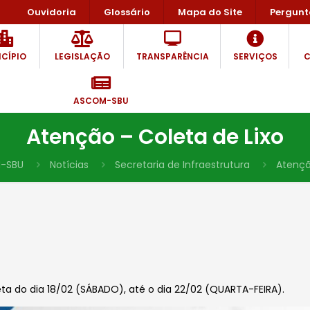
Ouvidoria
Glossário
Mapa do Site
Pergunt
CÍPIO
LEGISLAÇÃO
TRANSPARÊNCIA
SERVIÇOS
C
ASCOM-SBU
Atenção – Coleta de Lixo
-SBU
Notícias
Secretaria de Infraestrutura
Atençã
ta do dia 18/02 (SÁBADO), até o dia 22/02 (QUARTA-FEIRA).