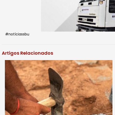
#notíciassbu
Artigos Relacionados