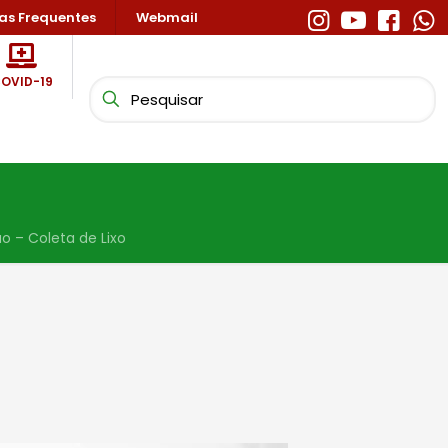
as Frequentes
Webmail
OVID-19
o – Coleta de Lixo