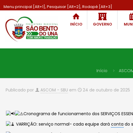
Menu principal [Alt+1], Pesquisar [Alt+2], Rodapé [Alt+3]
INÍCIO
GOVERNO
MUNI
Início
ASCOM
Publicado por
ASCOM - SBU
em
24 de outubro de 2025
Cronograma de funcionamento dos SERVIÇOS ESSENC
VARRIÇÃO: serviço normal- cada equipe dará
conta
do s