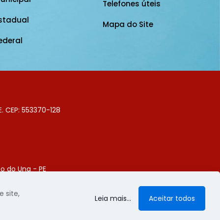
Telefones úteis
stadual
Mapa do Site
ederal
E. CEP: 553370-128
o do Una - PE
Digital
 site,
Leia mais...
Aceitar todos