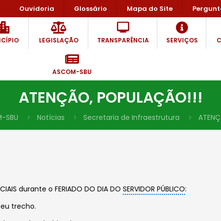
Ouvidoria
Glossário
Mapa do Site
Pergunt
CÍPIO
LEGISLAÇÃO
TRANSPARÊNCIA
SERVIÇOS
C
ASCOM-SBU
ATENÇÃO, POPULAÇÃO!!!
-SBU
Notícias
Secretaria de Infraestrutura
ATENÇ
IAIS durante o FERIADO DO DIA DO
SERVIDOR PÚBLICO
:
eu trecho.