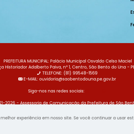
E
F
PREFEITURA MUNICIPAL: Palácio Municipal Osvaldo Celso Maciel
 Historiador Adalberto Paiva, nº 1, Centro, São Bento do Una - P
TELEFONE: (81) 99548-1569
E-MAIL: ouvidoria@saobentodouna.pe.gov.br
Siga-nos nas redes sociais:
21-2026 - Assessoria de Comunicação da Prefeitura de São Bent
 desenvolvida pela agência de publicidade
LumusWeb - Agência 
elhor experiência em nosso site. Se você continuar a usar este