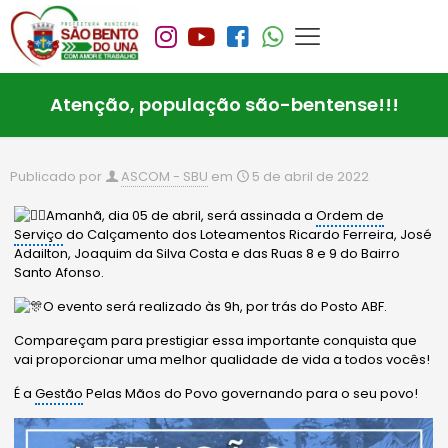
Atenção, população são-bentense!!!
Publicado por
ASCOM - SBU
em
5 de abril de 2022
Amanhã, dia 05 de abril, será assinada a
Ordem de
Serviço
do Calçamento dos Loteamentos Ricardo Ferreira, José
Adailton, Joaquim da Silva Costa e das Ruas 8 e 9 do Bairro
Santo Afonso.
O evento será realizado às 9h, por trás do Posto ABF.
Compareçam para prestigiar essa importante conquista que
vai proporcionar uma melhor qualidade de vida a todos vocês!
É a
Gestão
Pelas Mãos do Povo governando para o seu povo!