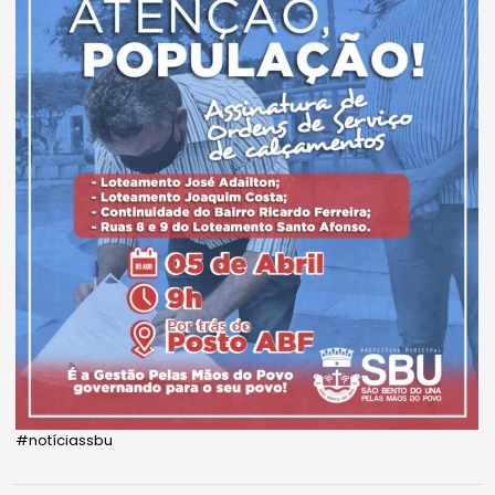
#notíciassbu