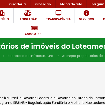
Ouvidoria
Glossário
Mapa do Site
Pergunt
CÍPIO
LEGISLAÇÃO
TRANSPARÊNCIA
SERVIÇOS
C
ASCOM-SBU
tários de imóveis do Loteame
Secretaria de Infraestrutura
Atenção proprietários de
galiza Brasil, o Governo Federal e o Governo do Estado de Pern
rograma REGMEL-
Regularização Fundiária
e Melhoria Habitaciona