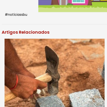
#notíciassbu
Artigos Relacionados