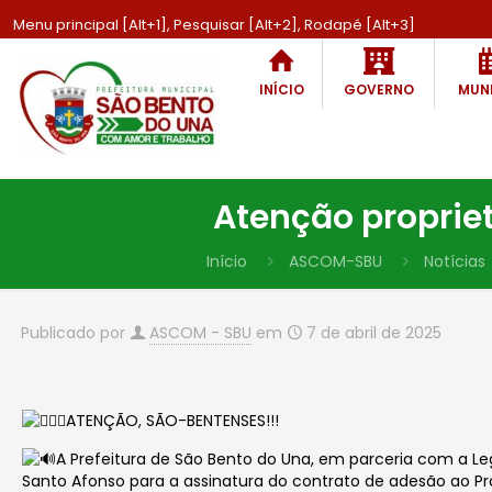
Menu principal [Alt+1], Pesquisar [Alt+2], Rodapé [Alt+3]
INÍCIO
GOVERNO
MUNI
Atenção proprie
Início
ASCOM-SBU
Notícias
Publicado por
ASCOM - SBU
em
7 de abril de 2025
ATENÇÃO, SÃO-BENTENSES!!!
A Prefeitura de São Bento do Una, em parceria com a Le
Santo Afonso para a assinatura do
contrato
de adesão ao P