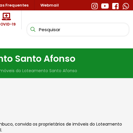
as Frequentes
Webmail
OVID-19
nto Santo Afonso
 imóveis do Loteamento Santo Afonso
ambuco, convida os proprietários de imóveis do Loteamento
l.