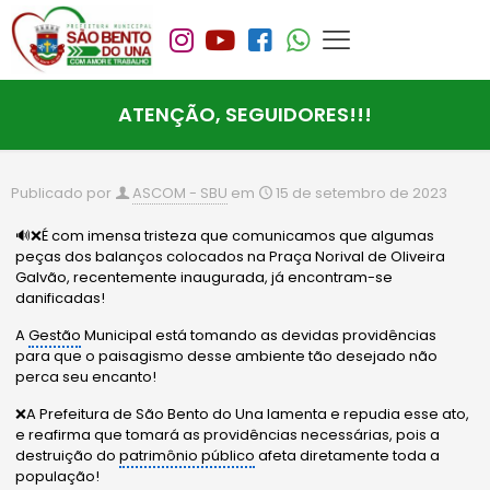
ATENÇÃO, SEGUIDORES!!!
Publicado por
ASCOM - SBU
em
15 de setembro de 2023
🔊❌É com imensa tristeza que comunicamos que algumas
peças dos balanços colocados na Praça Norival de Oliveira
Galvão, recentemente inaugurada, já encontram-se
danificadas!
A
Gestão
Municipal está tomando as devidas providências
para que o paisagismo desse ambiente tão desejado não
perca seu encanto!
❌A Prefeitura de São Bento do Una lamenta e repudia esse ato,
e reafirma que tomará as providências necessárias, pois a
destruição do
patrimônio público
afeta diretamente toda a
população!