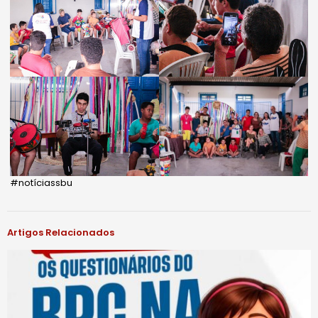
#notíciassbu
Artigos Relacionados