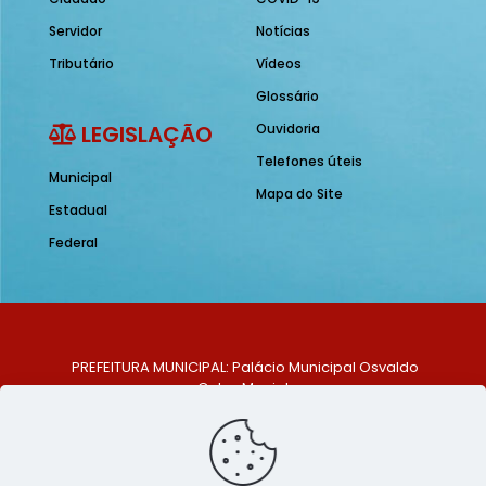
Servidor
Notícias
Tributário
Vídeos
Glossário
LEGISLAÇÃO
Ouvidoria
Telefones úteis
Municipal
Mapa do Site
Estadual
Federal
PREFEITURA MUNICIPAL: Palácio Municipal Osvaldo
Celso Maciel
ENDEREÇO: Praça Historiador Adalberto Paiva, nº 1,
Centro, São Bento do Una - PE. CEP: 553370-128
TELEFONE: (81) 99548-1569
E-MAIL: ouvidoria@saobentodouna.pe.gov.br