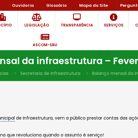
Ouvidoria
Glossário
Mapa do Site
Pergunt
CÍPIO
LEGISLAÇÃO
TRANSPARÊNCIA
SERVIÇOS
C
ASCOM-SBU
sal da infraestrutura – Fever
cias
Secretaria de Infraestrutura
Balanço mensal da in
nicipal
de Infraestrutura, vem a público prestar contas das aç
rma que revoluciona quando o assunto é serviço!