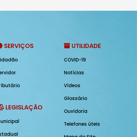
SERVIÇOS
UTILIDADE
idadão
COVID-19
ervidor
Notícias
ributário
Vídeos
Glossário
LEGISLAÇÃO
Ouvidoria
unicipal
Telefones úteis
stadual
Mapa do Site