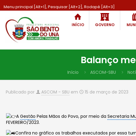
Menu principal [Alt+1], Pesquisar [Alt+2], Rodapé [Alt+3]
INÍCIO
GOVERNO
MUNI
Balanço men
Início
ASCOM-SBU
Notí
Publicado por
ASCOM - SBU
em
15 de março de 2023
A
Gestão
Pelas Mãos do Povo, por meio da
Secretaria Mu
FEVEREIRO/2023.
Confira no gráfico os trabalhos executados por essa tu