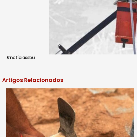
#notíciassbu
Artigos Relacionados