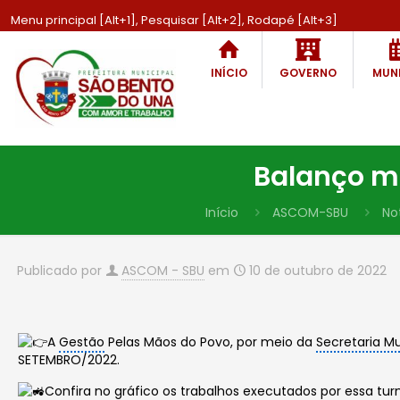
Menu principal [Alt+1], Pesquisar [Alt+2], Rodapé [Alt+3]
INÍCIO
GOVERNO
MUNI
Balanço me
Início
ASCOM-SBU
No
Publicado por
ASCOM - SBU
em
10 de outubro de 2022
A
Gestão
Pelas Mãos do Povo, por meio da
Secretaria Mu
SETEMBRO/2022.
Confira no gráfico os trabalhos executados por essa tu