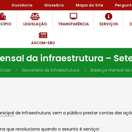
Ouvidoria
Glossário
Mapa do Site
Pergunt
CÍPIO
LEGISLAÇÃO
TRANSPARÊNCIA
SERVIÇOS
C
ASCOM-SBU
nsal da infraestrutura – Se
tícias
Secretaria de Infraestrutura
Balanço mensal da 
nicipal
de Infraestrutura, vem a público prestar contas das aç
rma que revoluciona quando o assunto é serviço!