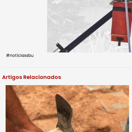
#notíciassbu
Artigos Relacionados