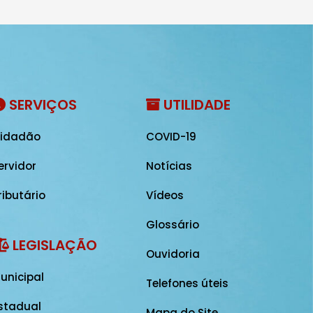
SERVIÇOS
UTILIDADE
idadão
COVID-19
ervidor
Notícias
ributário
Vídeos
Glossário
LEGISLAÇÃO
Ouvidoria
unicipal
Telefones úteis
stadual
Mapa do Site