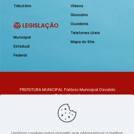
Tributário
Vídeos
Glossário
LEGISLAÇÃO
Ouvidoria
Telefones úteis
Municipal
Mapa do Site
Estadual
Federal
PREFEITURA MUNICIPAL: Palácio Municipal Osvaldo
Celso Maciel
ENDEREÇO: Praça Historiador Adalberto Paiva, nº 1,
Centro, São Bento do Una - PE. CEP: 553370-128
TELEFONE: (81) 99548-1569
E-MAIL: ouvidoria@saobentodouna.pe.gov.br
Siga-nos nas redes sociais:
Usamos cookies para garantir que oferecemos a melhor