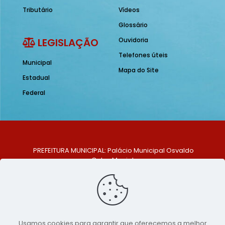
Tributário
Vídeos
Glossário
LEGISLAÇÃO
Ouvidoria
Telefones úteis
Municipal
Mapa do Site
Estadual
Federal
PREFEITURA MUNICIPAL: Palácio Municipal Osvaldo
Celso Maciel
ENDEREÇO: Praça Historiador Adalberto Paiva, nº 1,
Centro, São Bento do Una - PE. CEP: 553370-128
TELEFONE: (81) 99548-1569
E-MAIL: ouvidoria@saobentodouna.pe.gov.br
Siga-nos nas redes sociais:
Usamos cookies para garantir que oferecemos a melhor