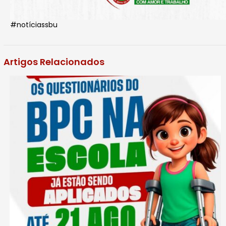
#notíciassbu
Artigos Relacionados