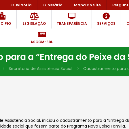
Ouvidoria
Glossário
Mapa do Site
Pergunt
CÍPIO
LEGISLAÇÃO
TRANSPARÊNCIA
SERVIÇOS
C
ASCOM-SBU
para a “Entrega do Peixe d
Secretaria de Assistência Social
Cadastramento para a
de Assistência Social, iniciou o cadastramento para a “Entrega 
lidade social que fazem parte do Programa Novo Bolsa Familia.