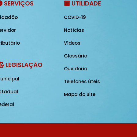
SERVIÇOS
UTILIDADE
idadão
COVID-19
ervidor
Notícias
ributário
Vídeos
Glossário
LEGISLAÇÃO
Ouvidoria
unicipal
Telefones úteis
stadual
Mapa do Site
ederal