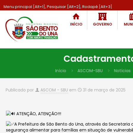
Menu principal [Alt+1], Pesquisar [Alt+2], Rodapé [Alt+3]
INÍCIO
GOVERNO
MUNI
Cadastramento 
Início
ASCOM-SBU
Notícias
Publicado por
ASCOM - SBU
em
31 de março de 2025
ATENÇÃO, ATENÇÃO!!!
A Prefeitura de São Bento do Una, através da Secretaria 
segurança alimentar para famílias em situação de vulnerabi