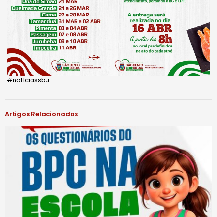
#notíciassbu
Artigos Relacionados