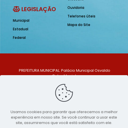
LEGISLAÇÃO
Ouvidoria
Telefones úteis
Municipal
Mapa do Site
Estadual
Federal
PREFEITURA MUNICIPAL: Palácio Municipal Osvaldo
Celso Maciel
ENDEREÇO: Praça Historiador Adalberto Paiva, nº 1,
Centro, São Bento do Una - PE. CEP: 553370-128
TELEFONE: (81) 99548-1569
E-MAIL: ouvidoria@saobentodouna.pe.gov.br
Siga-nos nas redes sociais:
Usamos cookies para garantir que oferecemos a melhor
experiência em nosso site. Se você continuar a usar este
Copyright 2021-2026 - Assessoria de Comunicação da
site, assumiremos que você está satisfeito com ele.
Prefeitura de São Bento do Una - PE