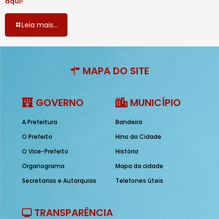
aqui!
Leia mais...
MAPA DO SITE
GOVERNO
MUNICÍPIO
A Prefeitura
Bandeira
O Prefeito
Hino da Cidade
O Vice-Prefeito
História
Organograma
Mapa da cidade
Secretarias e Autarquias
Telefones úteis
TRANSPARÊNCIA