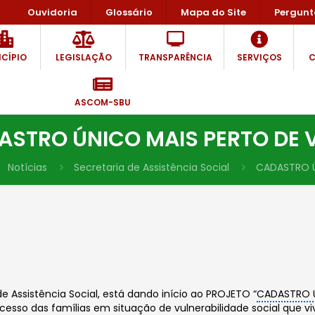
Ouvidoria
Glossário
Mapa do Site
Pergunt
CÍPIO
LEGISLAÇÃO
TRANSPARÊNCIA
SERVIÇOS
C
ASCOM-SBU
ASTRO ÚNICO MAIS PERTO DE 
Notícias
Secretaria de Assistência Social
CADASTRO Ú
e Assistência Social, está dando início ao PROJETO “
CADASTRO 
cesso das famílias em situação de vulnerabilidade social que 