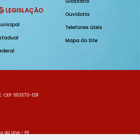
Glossário
LEGISLAÇÃO
Ouvidoria
unicipal
Telefones úteis
stadual
Mapa do Site
ederal
E. CEP: 553370-128
o do Una - PE