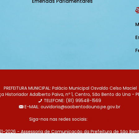
Emendas Parlamentares
M
E
F
PREFEITURA MUNICIPAL: Palácio Municipal Osvaldo Celso Maciel
 Historiador Adalberto Paiva, nº 1, Centro, São Bento do Una - P
TELEFONE: (81) 99548-1569
E-MAIL: ouvidoria@saobentodouna.pe.gov.br
Siga-nos nas redes sociais:
21-2026 - Assessoria de Comunicação da Prefeitura de São Bent