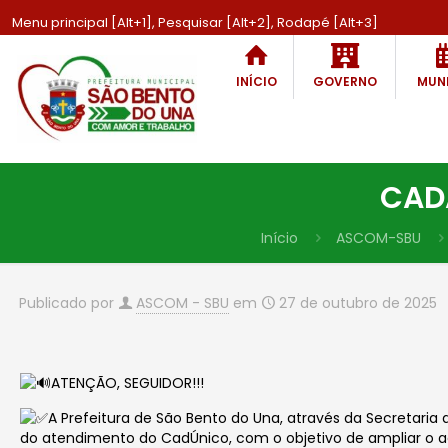
Menu principal [Alt+1], Pesquisar [Alt+2], Rodapé [Alt+3]
INÍCIO
GOVERNO
MUNI
CAD
Início
ASCOM-SBU
Publicado por
ASCOM - SBU
em
27 de outubro de 2025
ATENÇÃO, SEGUIDOR!!!
A
Prefeitura de São Bento do Una, através da Secretaria d
do atendimento do CadÚnico, com o objetivo de ampliar o a