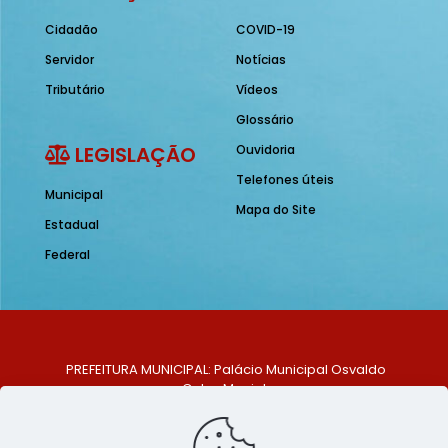
Cidadão
COVID-19
Servidor
Notícias
Tributário
Vídeos
Glossário
LEGISLAÇÃO
Ouvidoria
Telefones úteis
Municipal
Mapa do Site
Estadual
Federal
PREFEITURA MUNICIPAL: Palácio Municipal Osvaldo
Celso Maciel
ENDEREÇO: Praça Historiador Adalberto Paiva, nº 1,
Centro, São Bento do Una - PE. CEP: 553370-128
TELEFONE: (81) 99548-1569